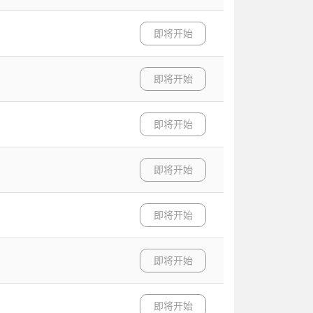
即将开始
即将开始
即将开始
即将开始
即将开始
即将开始
即将开始