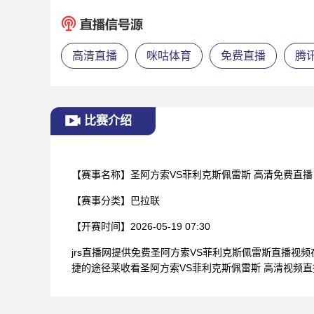
高清直播
咪咕体育
免费直播
腾
比赛介绍
【赛事名称】
圣阿方索VS菲利克斯佩雷斯 高清免费直播
【赛事分类】
巴拉联
【开赛时间】
2026-05-19 07:30
jrs直播网提供免费圣阿方索VS菲利克斯佩雷斯直播
捷的途径莱收看圣阿方索VS菲利克斯佩雷斯 高清视频