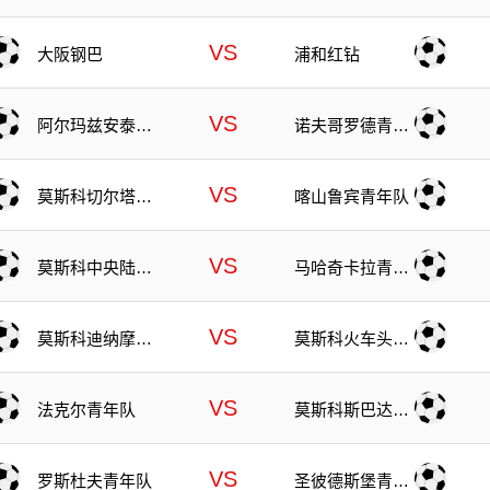
VS
大阪钢巴
浦和红钻
VS
阿尔玛兹安泰青
诺夫哥罗德青年
年队
队
VS
莫斯科切尔塔诺
喀山鲁宾青年队
沃青年队
VS
莫斯科中央陆军
马哈奇卡拉青年
青年队
队
VS
莫斯科迪纳摩青
莫斯科火车头青
年队
年队
VS
法克尔青年队
莫斯科斯巴达青
年队
VS
罗斯杜夫青年队
圣彼德斯堡青年