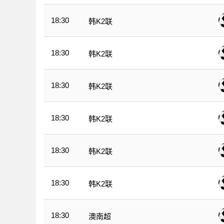
18:30
韩K2联
18:30
韩K2联
18:30
韩K2联
18:30
韩K2联
18:30
韩K2联
18:30
韩K2联
18:30
澳南超