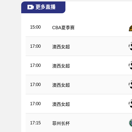
更多直播
15:00
CBA夏季赛
17:00
澳西女超
17:00
澳西女超
17:00
澳西女超
17:00
澳西女超
17:15
菲州长杯