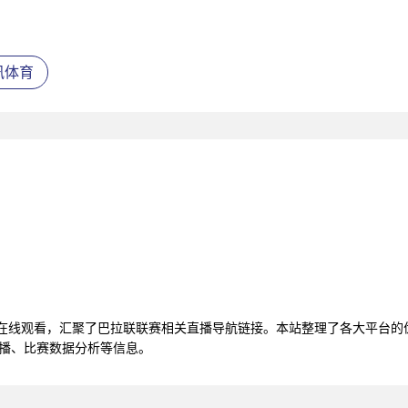
讯体育
视频在线观看，汇聚了巴拉联联赛相关直播导航链接。本站整理了各大平台
直播、比赛数据分析等信息。