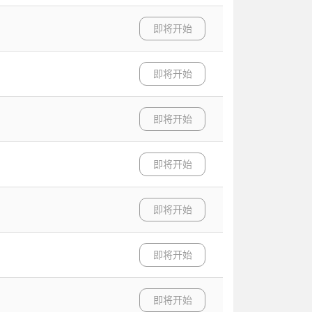
即将开始
即将开始
即将开始
即将开始
即将开始
即将开始
即将开始