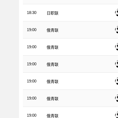
18:30
日职联
19:00
俄青联
19:00
俄青联
19:00
俄青联
19:00
俄青联
19:00
俄青联
19:00
俄青联