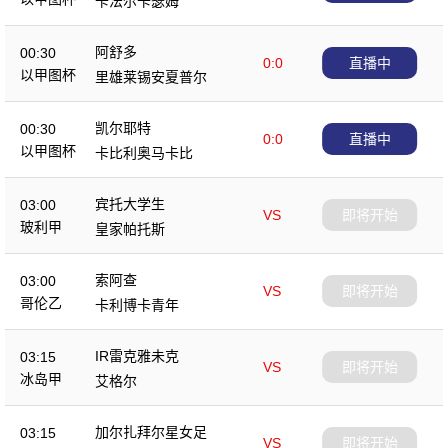
卡法尔卡瑟姆
阿舒多
00:30
0:0
直播中
以甲图杯
里雄莱锡安夏普尔
凯尔耶特
00:30
0:0
直播中
以甲图杯
卡比利奥马卡比
宾托大学生
03:00
VS
即将开始
玻利甲
皇家帕托斯
索阿查
03:00
VS
即将开始
哥伦乙
卡利博卡青年
IR雷克雅未克
03:15
VS
即将开始
冰岛甲
艾格尔
加尔扎拜尔星女足
03:15
VS
即将开始