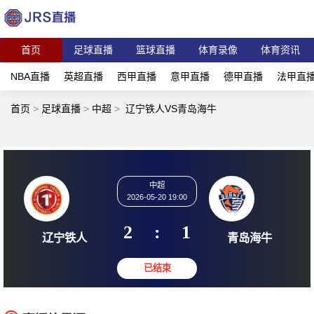
首页
足球直播
篮球直播
体育录像
体育资讯
NBA直播
英超直播
西甲直播
意甲直播
德甲直播
法甲直
首页
>
足球直播
>
中超
>
辽宁铁人VS青岛海牛
中超
2026-05-20 19:00
2
:
1
辽宁铁人
青岛