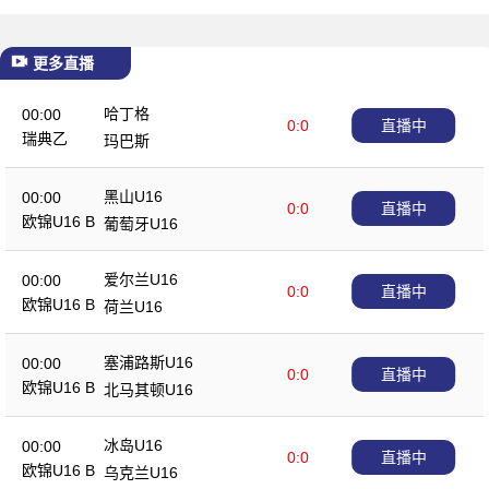
更多直播
哈丁格
00:00
0:0
直播中
瑞典乙
玛巴斯
黑山U16
00:00
0:0
直播中
欧锦U16 B
葡萄牙U16
爱尔兰U16
00:00
0:0
直播中
欧锦U16 B
荷兰U16
塞浦路斯U16
00:00
0:0
直播中
欧锦U16 B
北马其顿U16
冰岛U16
00:00
0:0
直播中
欧锦U16 B
乌克兰U16