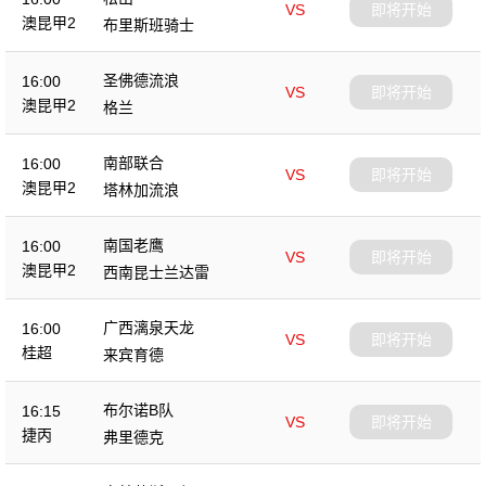
VS
即将开始
澳昆甲2
布里斯班骑士
圣佛德流浪
16:00
VS
即将开始
澳昆甲2
格兰
南部联合
16:00
VS
即将开始
澳昆甲2
塔林加流浪
南国老鹰
16:00
VS
即将开始
澳昆甲2
西南昆士兰达雷
广西漓泉天龙
16:00
VS
即将开始
桂超
来宾育德
布尔诺B队
16:15
VS
即将开始
捷丙
弗里德克