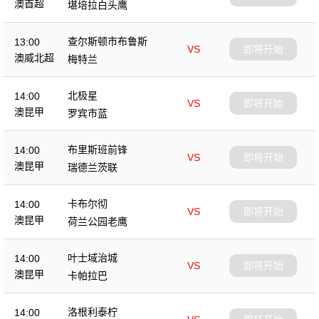
澳首超
堪培拉白头鹰
查尔斯顿市布鲁斯
13:00
VS
即将开始
澳威北超
梅特兰
北极星
14:00
VS
即将开始
澳昆甲
罗宾市蓝
布里斯班前锋
14:00
VS
即将开始
澳昆甲
瑞德兰茨联
卡布尔彻
14:00
VS
即将开始
澳昆甲
荷兰公园老鹰
叶士域治城
14:00
VS
即将开始
澳昆甲
卡帕拉巴
洛根利泰柠
14:00