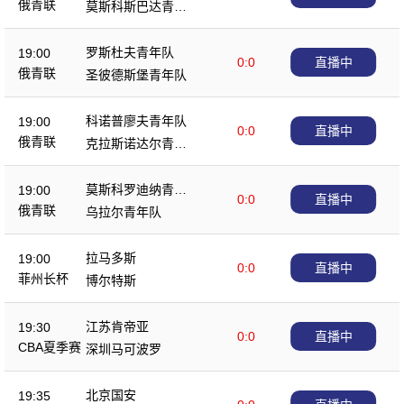
俄青联
莫斯科斯巴达青年
队
罗斯杜夫青年队
19:00
0:0
直播中
俄青联
圣彼德斯堡青年队
科诺普廖夫青年队
19:00
0:0
直播中
俄青联
克拉斯诺达尔青年
队
莫斯科罗迪纳青年
19:00
0:0
直播中
队
俄青联
乌拉尔青年队
拉马多斯
19:00
0:0
直播中
菲州长杯
博尔特斯
江苏肯帝亚
19:30
0:0
直播中
CBA夏季赛
深圳马可波罗
北京国安
19:35