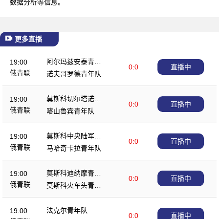
数据分析等信息。
更多直播
阿尔玛兹安泰青年
19:00
0:0
直播中
队
俄青联
诺夫哥罗德青年队
莫斯科切尔塔诺沃
19:00
0:0
直播中
青年队
俄青联
喀山鲁宾青年队
莫斯科中央陆军青
19:00
0:0
直播中
年队
俄青联
马哈奇卡拉青年队
莫斯科迪纳摩青年
19:00
0:0
直播中
队
俄青联
莫斯科火车头青年
队
法克尔青年队
19:00
0:0
直播中