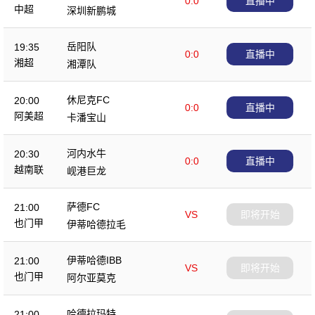
0:0
直播中
中超
深圳新鹏城
岳阳队
19:35
0:0
直播中
湘超
湘潭队
休尼克FC
20:00
0:0
直播中
阿美超
卡潘宝山
河内水牛
20:30
0:0
直播中
越南联
岘港巨龙
萨德FC
21:00
VS
即将开始
也门甲
伊蒂哈德拉毛
伊蒂哈德IBB
21:00
VS
即将开始
也门甲
阿尔亚莫克
哈德拉玛特
21:00