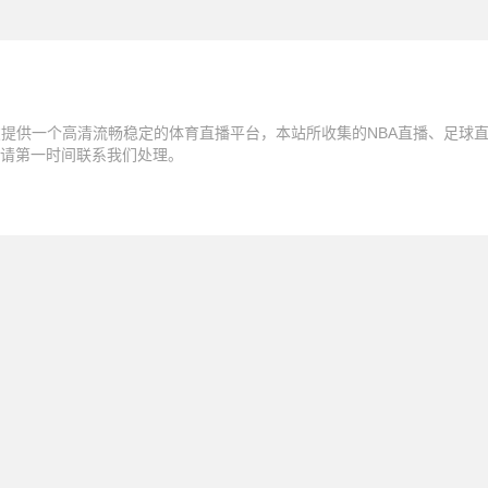
朋友提供一个高清流畅稳定的体育直播平台，本站所收集的NBA直播、足球
请第一时间联系我们处理。