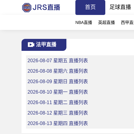
首页
足球直播
NBA直播
英超直播
西甲直
法甲直播
2026-08-07 星期五 直播列表
2026-08-08 星期六 直播列表
2026-08-09 星期日 直播列表
2026-08-10 星期一 直播列表
2026-08-11 星期二 直播列表
2026-08-12 星期三 直播列表
2026-08-13 星期四 直播列表