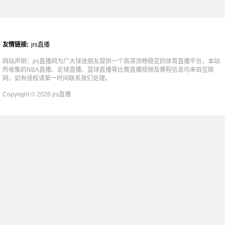
友情链接:
jrs直播
网站声明：jrs直播网为广大球迷朋友提供一个高清流畅稳定的体育直播平台，本站
所收集的NBA直播、足球直播、篮球直播等比赛直播视频及赛程信息均来自互联
网，如有侵权请第一时间联系我们处理。
Copyright © 2026 jrs直播