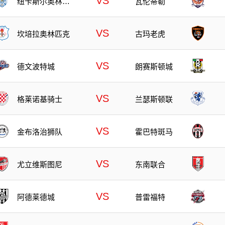
VS
纽卡斯尔奥林匹
瓦伦蒂勒
克
VS
坎培拉奥林匹克
古玛老虎
VS
德文波特城
朗赛斯顿城
VS
格莱诺基骑士
兰瑟斯顿联
VS
金布洛治狮队
霍巴特斑马
VS
尤立维斯图尼
东南联合
VS
阿德莱德城
普雷福特