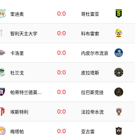
0:0
奎迪奥
哥杜雷亚
0:0
智利天主大学
科布雷索
0:0
卡洛里
内皮尔市流浪
0:0
杜兰戈
皮拉塔斯
0:0
帕蒂特兰德莫雷
拉巴斯竞技
洛斯
0:0
埃斯特利
法拉帝水流
0:0
梅塔帕
亚古雷