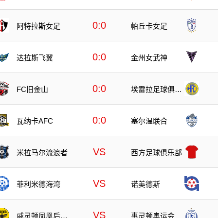
0:0
阿特拉斯女足
帕丘卡女足
0:0
达拉斯飞翼
金州女武神
0:0
FC旧金山
埃雷拉足球俱乐
部
0:0
瓦纳卡AFC
塞尔温联合
VS
米拉马尔流浪者
西方足球俱乐部
VS
菲利米德海湾
诺美德斯
VS
威灵顿凤凰后备
惠灵顿奥运会