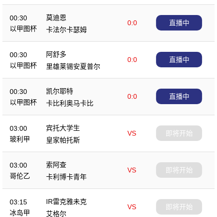
莫迪恩
00:30
0:0
直播中
以甲图杯
卡法尔卡瑟姆
阿舒多
00:30
0:0
直播中
以甲图杯
里雄莱锡安夏普尔
凯尔耶特
00:30
0:0
直播中
以甲图杯
卡比利奥马卡比
宾托大学生
03:00
VS
即将开始
玻利甲
皇家帕托斯
索阿查
03:00
VS
即将开始
哥伦乙
卡利博卡青年
IR雷克雅未克
03:15
VS
即将开始
冰岛甲
艾格尔