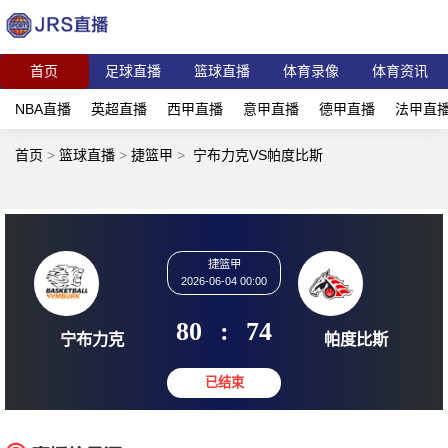
首页
足球直播
篮球直播
体育录像
体育资讯
NBA直播
英超直播
西甲直播
意甲直播
德甲直播
法甲直
首页
>
篮球直播
>
捷篮甲
>
宁布力克VS帕度比斯
捷篮甲
2026-06-04 00:00
80
:
74
宁布力克
帕度