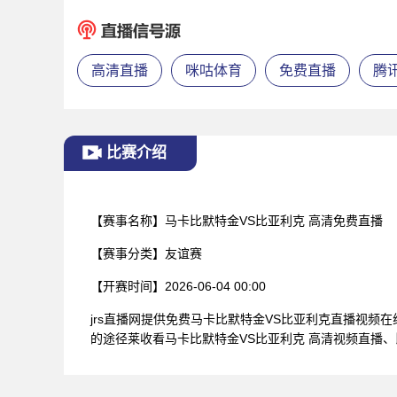
高清直播
咪咕体育
免费直播
腾
比赛介绍
【赛事名称】
马卡比默特金VS比亚利克 高清免费直播
【赛事分类】
友谊赛
【开赛时间】
2026-06-04 00:00
jrs直播网提供免费马卡比默特金VS比亚利克直播视
的途径莱收看马卡比默特金VS比亚利克 高清视频直播