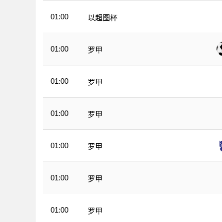
01:00
以超图杯
01:00
罗甲
01:00
罗甲
01:00
罗甲
01:00
罗甲
01:00
罗甲
01:00
罗甲