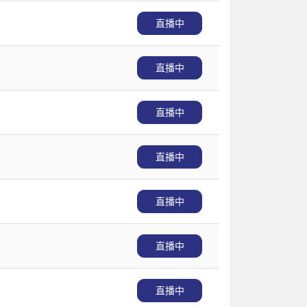
直播中
直播中
直播中
直播中
直播中
直播中
直播中