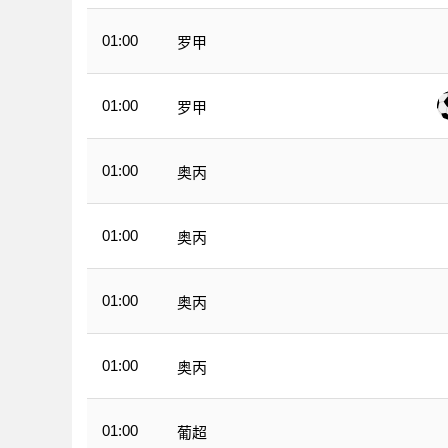
01:00
罗甲
01:00
罗甲
01:00
奥丙
01:00
奥丙
01:00
奥丙
01:00
奥丙
01:00
葡超