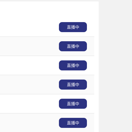
直播中
直播中
直播中
直播中
直播中
直播中