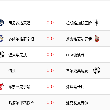
0:0
明尼苏达天猫
拉斯维加斯王牌
0:0
多纳尔格罗宁根
斯皮洛夏勒罗伊
0:0
渥太华竞技
HFX流浪者
0:0
海法
基尔史莫纳夏普
尔
0:0
布奈萨克宁哈普
海法马卡比
尔
0:0
哈浦尔耶路撒冷
迪克瓦夏普尔