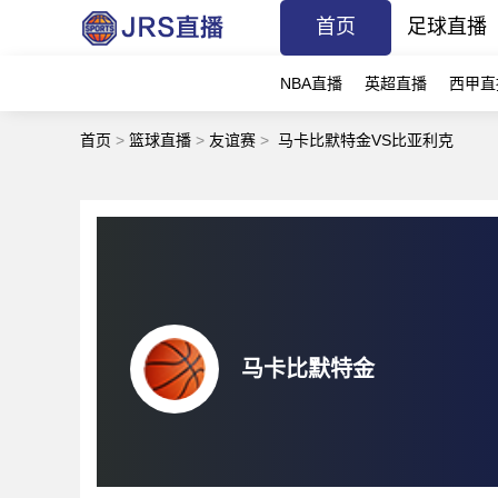
首页
足球直播
NBA直播
英超直播
西甲直
首页
>
篮球直播
>
友谊赛
>
马卡比默特金VS比亚利克
马卡比默特金