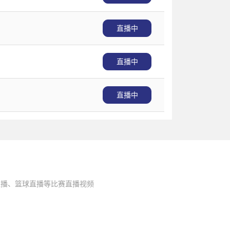
直播中
直播中
直播中
直播、篮球直播等比赛直播视频