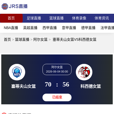
首页
足球直播
篮球直播
体育录像
体育资讯
NBA直播
英超直播
西甲直播
意甲直播
德甲直播
法甲直
首页
>
篮球直播
>
阿尔女篮
>
塞蒂夫山女篮VS科西德女篮
阿尔女篮
2026-06-04 00:00
70
:
56
塞蒂夫山女篮
科西德