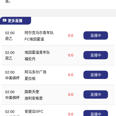
息。
更多直播
阿尔克马尔青年队
02:00
0:0
直播中
荷乙
FC埃因霍温
埃因霍温青年队
02:00
0:0
直播中
荷乙
福伦丹
阿马多尔广场
02:00
0:0
直播中
中美俱杯
夏拉祖
路斯天使
02:00
0:0
直播中
中美俱杯
迪利安格恩
安提瓜GFC
02:00
0:0
直播中