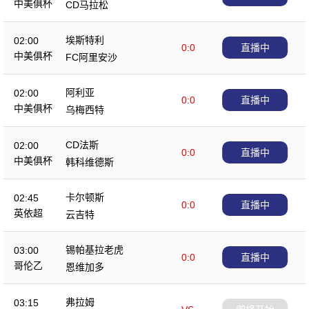
中美俱杯
CD马拉松
埃斯特利
02:00
0:0
直播中
中美俱杯
FC阿里安沙
阿利亚
02:00
0:0
直播中
中美俱杯
乌梅西特
CD法斯
02:00
0:0
直播中
中美俱杯
韩科维德斯
卡尔顿斯
02:45
0:0
直播中
英依超
云吉特
锡帕基拉老虎
03:00
0:0
直播中
哥伦乙
恩维加多
弗拉姆
03:15