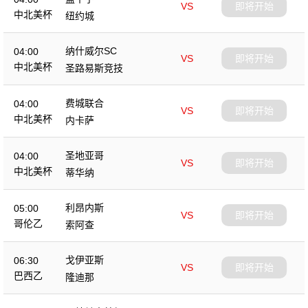
VS
即将开始
中北美杯
纽约城
纳什威尔SC
04:00
VS
即将开始
中北美杯
圣路易斯竞技
费城联合
04:00
VS
即将开始
中北美杯
内卡萨
圣地亚哥
04:00
VS
即将开始
中北美杯
蒂华纳
利昂内斯
05:00
VS
即将开始
哥伦乙
索阿查
戈伊亚斯
06:30
VS
即将开始
巴西乙
隆迪那