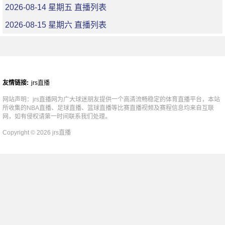
2026-08-14 星期五 直播列表
2026-08-15 星期六 直播列表
友情链接:
jrs直播
网站声明：jrs直播网为广大球迷朋友提供一个高清流畅稳定的体育直播平台，本站
所收集的NBA直播、足球直播、篮球直播等比赛直播视频及赛程信息均来自互联
网，如有侵权请第一时间联系我们处理。
Copyright © 2026 jrs直播