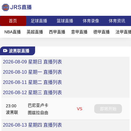
首页
足球直播
篮球直播
体育录像
体育资讯
NBA直播
英超直播
西甲直播
意甲直播
德甲直播
法甲直
波黑联直播
2026-08-09 星期日 直播列表
2026-08-10 星期一 直播列表
2026-08-11 星期二 直播列表
2026-08-12 星期三 直播列表
巴尼亚卢卡
23:00
VS
即将开始
波黑联
图兹拉自由
2026-08-13 星期四 直播列表