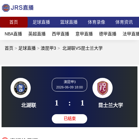
首页
足球直播
篮球直播
体育录像
体育资讯
NBA直播
英超直播
西甲直播
意甲直播
德甲直播
法甲直
首页
>
足球直播
>
澳昆甲3
>
北湖联VS昆士兰大学
澳昆甲3
2026-06-09 18:00
1
:
1
北湖联
昆士兰