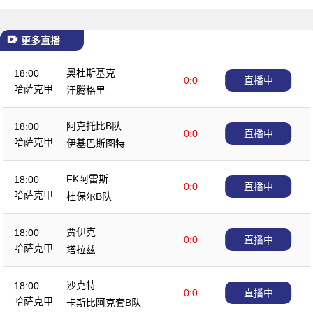
更多直播
奥杜斯基克
18:00
0:0
直播中
哈萨克甲
汗腾格里
阿克托比B队
18:00
0:0
直播中
哈萨克甲
伊基巴斯图特
FK阿雷斯
18:00
0:0
直播中
哈萨克甲
杜保尔B队
贾伊克
18:00
0:0
直播中
哈萨克甲
塔拉兹
沙克特
18:00
0:0
直播中
哈萨克甲
卡斯比阿克套B队