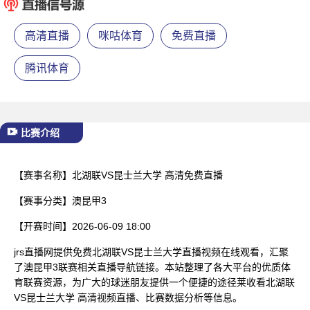
已结束
高清直播
咪咕体育
免费直播
腾讯体育
比赛介绍
【赛事名称】
北湖联VS昆士兰大学 高清免费直播
【赛事分类】
澳昆甲3
【开赛时间】
2026-06-09 18:00
jrs直播网提供免费北湖联VS昆士兰大学直播视频在线观看，汇聚
了澳昆甲3联赛相关直播导航链接。本站整理了各大平台的优质体
育联赛资源，为广大的球迷朋友提供一个便捷的途径莱收看北湖联
VS昆士兰大学 高清视频直播、比赛数据分析等信息。