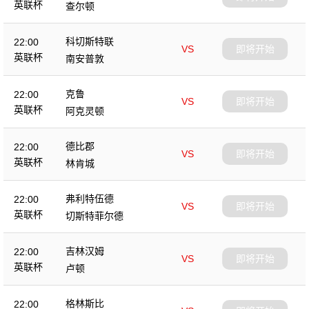
英联杯
查尔顿
科切斯特联
22:00
VS
即将开始
英联杯
南安普敦
克鲁
22:00
VS
即将开始
英联杯
阿克灵顿
德比郡
22:00
VS
即将开始
英联杯
林肯城
弗利特伍德
22:00
VS
即将开始
英联杯
切斯特菲尔德
吉林汉姆
22:00
VS
即将开始
英联杯
卢顿
格林斯比
22:00