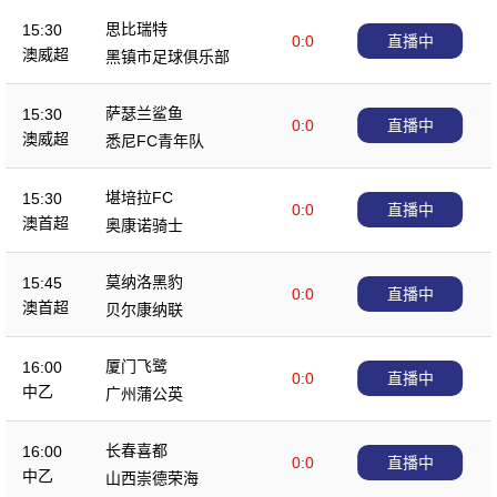
思比瑞特
15:30
0:0
直播中
澳威超
黑镇市足球俱乐部
萨瑟兰鲨鱼
15:30
0:0
直播中
澳威超
悉尼FC青年队
堪培拉FC
15:30
0:0
直播中
澳首超
奥康诺骑士
莫纳洛黑豹
15:45
0:0
直播中
澳首超
贝尔康纳联
厦门飞鹭
16:00
0:0
直播中
中乙
广州蒲公英
长春喜都
16:00
0:0
直播中
中乙
山西崇德荣海