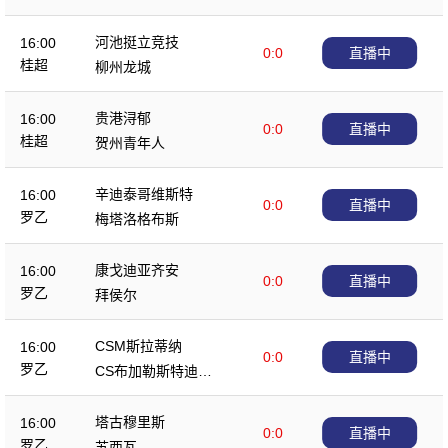
队
河池挺立竞技
16:00
0:0
直播中
桂超
柳州龙城
贵港浔郁
16:00
0:0
直播中
桂超
贺州青年人
辛迪泰哥维斯特
16:00
0:0
直播中
罗乙
梅塔洛格布斯
康戈迪亚齐安
16:00
0:0
直播中
罗乙
拜侯尔
CSM斯拉蒂纳
16:00
0:0
直播中
罗乙
CS布加勒斯特迪纳
摩
塔古穆里斯
16:00
0:0
直播中
罗乙
苏西瓦