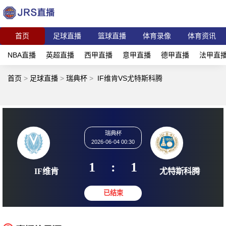
首页
足球直播
篮球直播
体育录像
体育资讯
NBA直播
英超直播
西甲直播
意甲直播
德甲直播
法甲直
首页
>
足球直播
>
瑞典杯
>
IF维肯VS尤特斯科腾
瑞典杯
2026-06-04 00:30
1
:
1
IF维肯
尤特斯