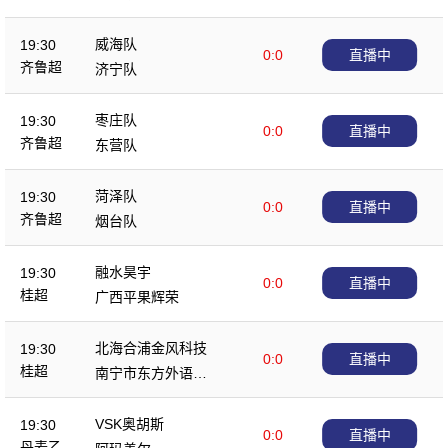
威海队
19:30
0:0
直播中
齐鲁超
济宁队
枣庄队
19:30
0:0
直播中
齐鲁超
东营队
菏泽队
19:30
0:0
直播中
齐鲁超
烟台队
融水昊宇
19:30
0:0
直播中
桂超
广西平果辉荣
北海合浦金风科技
19:30
0:0
直播中
桂超
南宁市东方外语高
级中学
VSK奥胡斯
19:30
0:0
直播中
丹麦乙