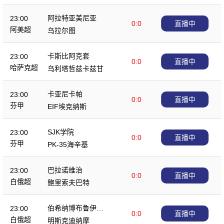
阿拉特亚美尼亚
23:00
0:0
直播中
阿美超
乌拉尔图
卡斯比阿克套
23:00
0:0
直播中
哈萨克超
乌利塔哲兹卡兹甘
卡亚尼卡帕
23:00
0:0
直播中
芬甲
EIF埃克纳斯
SJK学院
23:00
0:0
直播中
芬甲
PK-35海辛基
巴拉诺维治
23:00
0:0
直播中
白俄超
鲍里索夫巴特
伯希纳博布鲁伊斯
23:00
0:0
直播中
克
白俄超
明斯克迪纳摩