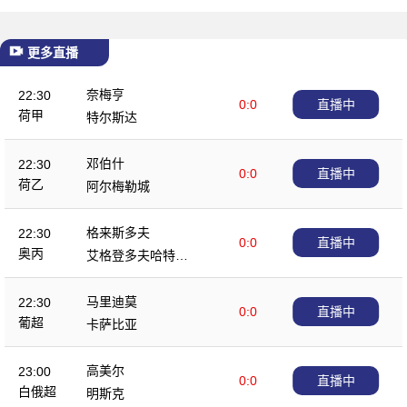
更多直播
奈梅亨
22:30
0:0
直播中
荷甲
特尔斯达
邓伯什
22:30
0:0
直播中
荷乙
阿尔梅勒城
格来斯多夫
22:30
0:0
直播中
奥丙
艾格登多夫哈特伯
格
马里迪莫
22:30
0:0
直播中
葡超
卡萨比亚
高美尔
23:00
0:0
直播中
白俄超
明斯克