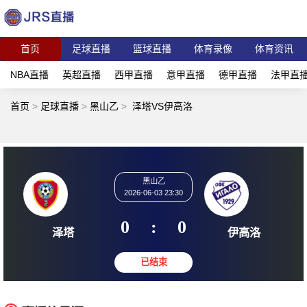
首页
足球直播
篮球直播
体育录像
体育资讯
NBA直播
英超直播
西甲直播
意甲直播
德甲直播
法甲直
首页
>
足球直播
>
黑山乙
>
泽塔VS伊高洛
黑山乙
2026-06-03 23:30
0
:
0
泽塔
伊高