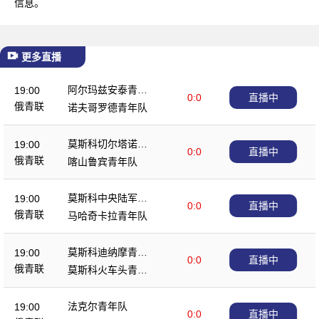
信息。
更多直播
阿尔玛兹安泰青年
19:00
0:0
直播中
队
俄青联
诺夫哥罗德青年队
莫斯科切尔塔诺沃
19:00
0:0
直播中
青年队
俄青联
喀山鲁宾青年队
莫斯科中央陆军青
19:00
0:0
直播中
年队
俄青联
马哈奇卡拉青年队
莫斯科迪纳摩青年
19:00
0:0
直播中
队
俄青联
莫斯科火车头青年
队
法克尔青年队
19:00
0:0
直播中