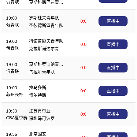
俄青联
莫斯科斯巴达青年
队
罗斯杜夫青年队
19:00
0:0
直播中
俄青联
圣彼德斯堡青年队
科诺普廖夫青年队
19:00
0:0
直播中
俄青联
克拉斯诺达尔青年
队
莫斯科罗迪纳青年
19:00
0:0
直播中
队
俄青联
乌拉尔青年队
拉马多斯
19:00
0:0
直播中
菲州长杯
博尔特斯
江苏肯帝亚
19:30
0:0
直播中
CBA夏季赛
深圳马可波罗
北京国安
19:35