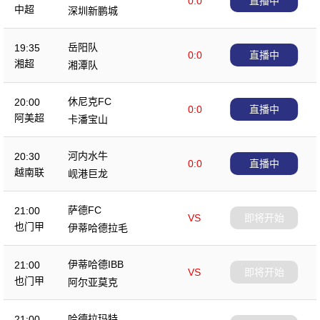
0:0
直播中
中超
深圳新鹏城
岳阳队
19:35
0:0
直播中
湘超
湘潭队
休尼克FC
20:00
0:0
直播中
阿美超
卡潘宝山
河内水牛
20:30
0:0
直播中
越南联
岘港巨龙
萨德FC
21:00
VS
即将开始
也门甲
伊蒂哈德拉毛
伊蒂哈德IBB
21:00
VS
即将开始
也门甲
阿尔亚莫克
哈德拉玛特
21:00