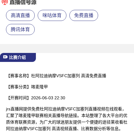
已结束
高清直播
咪咕体育
免费直播
腾讯体育
比赛介绍
【赛事名称】
杜阿拉迪纳摩VSFC加塞列 高清免费直播
【赛事分类】
喀麦隆甲
【开赛时间】
2026-06-03 22:30
jrs直播网提供免费杜阿拉迪纳摩VSFC加塞列直播视频在线观看，
汇聚了喀麦隆甲联赛相关直播导航链接。本站整理了各大平台的优
质体育联赛资源，为广大的球迷朋友提供一个便捷的途径莱收看杜
阿拉迪纳摩VSFC加塞列 高清视频直播、比赛数据分析等信息。