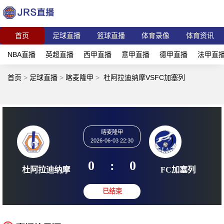
首页
足球直播
篮球直播
体育录像
体育资讯
NBA直播
英超直播
西甲直播
意甲直播
德甲直播
法甲直
首页
>
足球直播
>
喀麦隆甲
>
杜阿拉迪纳摩VSFC加塞列
喀麦隆甲
2026-06-03 22:30
0
:
0
杜阿拉迪纳摩
FC加