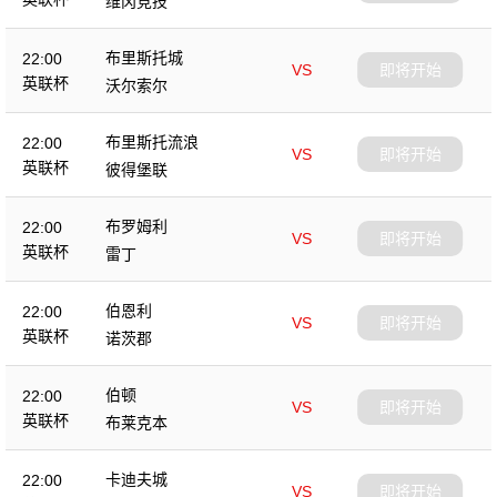
维冈竞技
布里斯托城
22:00
VS
即将开始
英联杯
沃尔索尔
布里斯托流浪
22:00
VS
即将开始
英联杯
彼得堡联
布罗姆利
22:00
VS
即将开始
英联杯
雷丁
伯恩利
22:00
VS
即将开始
英联杯
诺茨郡
伯顿
22:00
VS
即将开始
英联杯
布莱克本
卡迪夫城
22:00
VS
即将开始