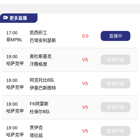
更多直播
凯西织工
17:00
0:0
直播中
菲MPBL
巴塔安利瑟斯
奥杜斯基克
18:00
VS
即将开始
哈萨克甲
汗腾格里
阿克托比B队
18:00
VS
即将开始
哈萨克甲
伊基巴斯图特
FK阿雷斯
18:00
VS
即将开始
哈萨克甲
杜保尔B队
贾伊克
18:00
VS
即将开始
哈萨克甲
塔拉兹