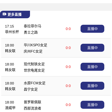
更多直播
泰拉菲尔马
17:15
0:0
直播中
菲州长杯
勇士之路
华川KSPO女足
18:00
0:0
直播中
韩女联
庆州FC女足
现代制铁女足
18:00
0:0
直播中
韩女联
世宗龟尾女足
水原FCM女足
18:00
0:0
直播中
韩女联
昌宁女足
普罗斯佩联
18:00
0:0
直播中
澳威甲
西部流浪者