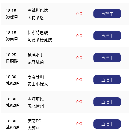
黑镇斯巴达
18:15
0:0
直播中
澳威甲
因特莱恩
伊斯特恩联
18:15
0:0
直播中
澳南甲
阿德莱德竞技
横滨水手
18:25
0:0
直播中
日职联
鹿岛鹿角
忠南牙山
18:30
0:0
直播中
韩K2联
安山小绿人
金浦市民
18:30
0:0
直播中
韩K2联
忠北清州
庆南FC
18:30
0:0
直播中
韩K2联
大邱FC