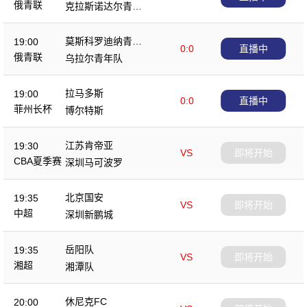
俄青联
克拉斯诺达尔青年
队
莫斯科罗迪纳青年
19:00
0:0
直播中
队
俄青联
乌拉尔青年队
拉马多斯
19:00
0:0
直播中
菲州长杯
博尔特斯
江苏肯帝亚
19:30
VS
即将开始
CBA夏季赛
深圳马可波罗
北京国安
19:35
VS
即将开始
中超
深圳新鹏城
岳阳队
19:35
VS
即将开始
湘超
湘潭队
休尼克FC
20:00