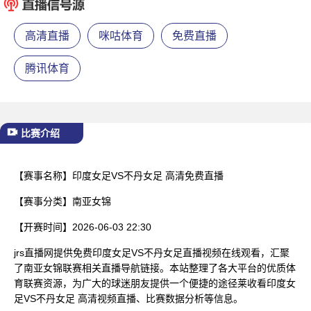
已结束
高清直播
咪咕体育
免费直播
腾讯体育
比赛介绍
【赛事名称】
印度女足VS不丹女足 高清免费直播
【赛事分类】
南亚女锦
【开赛时间】
2026-06-03 22:30
jrs直播网提供免费印度女足VS不丹女足直播视频在线观看，汇聚
了南亚女锦联赛相关直播导航链接。本站整理了各大平台的优质体
育联赛资源，为广大的球迷朋友提供一个便捷的途径莱收看印度女
足VS不丹女足 高清视频直播、比赛数据分析等信息。