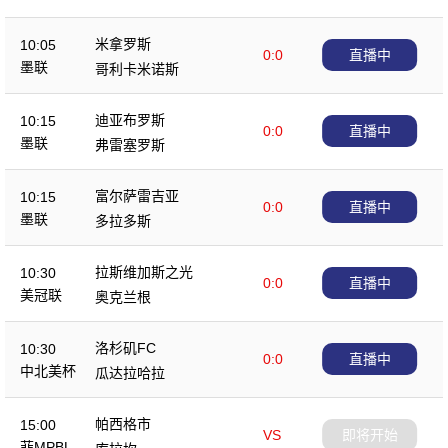
米拿罗斯
10:05
0:0
直播中
墨联
哥利卡米诺斯
迪亚布罗斯
10:15
0:0
直播中
墨联
弗雷塞罗斯
富尔萨雷吉亚
10:15
0:0
直播中
墨联
多拉多斯
拉斯维加斯之光
10:30
0:0
直播中
美冠联
奥克兰根
洛杉矶FC
10:30
0:0
直播中
中北美杯
瓜达拉哈拉
帕西格市
15:00
VS
即将开始
菲MPBL