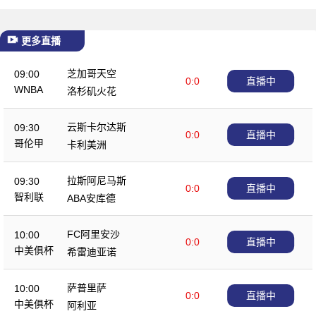
更多直播
芝加哥天空
09:00
0:0
直播中
WNBA
洛杉矶火花
云斯卡尔达斯
09:30
0:0
直播中
哥伦甲
卡利美洲
拉斯阿尼马斯
09:30
0:0
直播中
智利联
ABA安库德
FC阿里安沙
10:00
0:0
直播中
中美俱杯
希雷迪亚诺
萨普里萨
10:00
0:0
直播中
中美俱杯
阿利亚