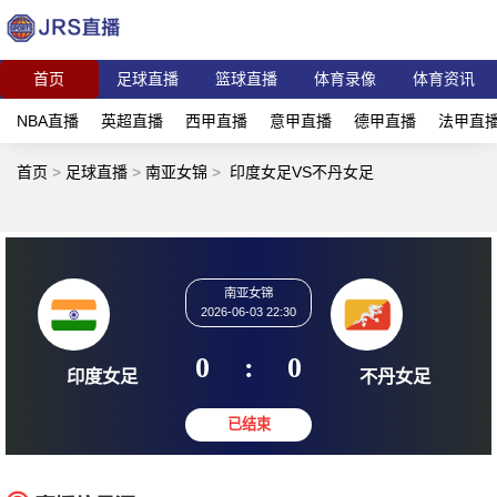
首页
足球直播
篮球直播
体育录像
体育资讯
NBA直播
英超直播
西甲直播
意甲直播
德甲直播
法甲直
首页
>
足球直播
>
南亚女锦
>
印度女足VS不丹女足
南亚女锦
2026-06-03 22:30
0
:
0
印度女足
不丹