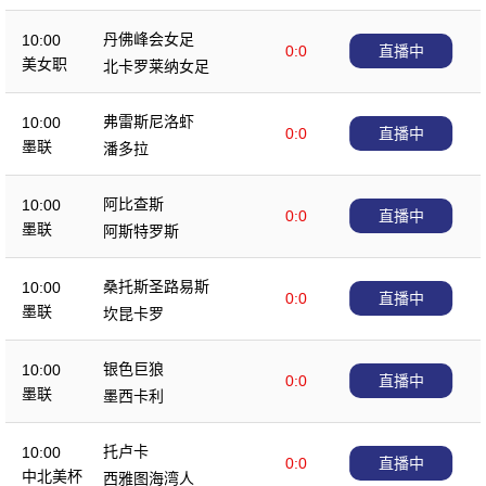
丹佛峰会女足
10:00
0:0
直播中
美女职
北卡罗莱纳女足
弗雷斯尼洛虾
10:00
0:0
直播中
墨联
潘多拉
阿比查斯
10:00
0:0
直播中
墨联
阿斯特罗斯
桑托斯圣路易斯
10:00
0:0
直播中
墨联
坎昆卡罗
银色巨狼
10:00
0:0
直播中
墨联
墨西卡利
托卢卡
10:00
0:0
直播中
中北美杯
西雅图海湾人