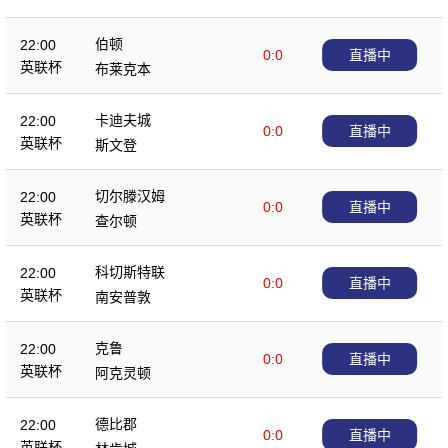
伯顿
22:00
0:0
直播中
英联杯
布莱克本
卡迪夫城
22:00
0:0
直播中
英联杯
斯文登
切尔滕汉姆
22:00
0:0
直播中
英联杯
查尔顿
科切斯特联
22:00
0:0
直播中
英联杯
南安普敦
克鲁
22:00
0:0
直播中
英联杯
阿克灵顿
德比郡
22:00
0:0
直播中
英联杯