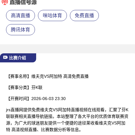
已结束
高清直播
咪咕体育
免费直播
腾讯体育
比赛介绍
【赛事名称】
维夫克VS阿加特 高清免费直播
【赛事分类】
芬K联
【开赛时间】
2026-06-03 23:30
jrs直播网提供免费维夫克VS阿加特直播视频在线观看，汇聚了芬K
联联赛相关直播导航链接。本站整理了各大平台的优质体育联赛资
源，为广大的球迷朋友提供一个便捷的途径莱收看维夫克VS阿加
特 高清视频直播、比赛数据分析等信息。