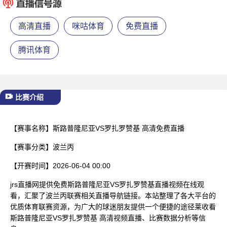
已结束
高清直播
咪咕体育
免费直播
腾讯体育
比赛介绍
【赛事名称】
斯路普隆尼亚VS罗扎罗赞基 高清免费直播
【赛事分类】
波兰丙
【开赛时间】
2026-06-04 00:00
jrs直播网提供免费斯路普隆尼亚VS罗扎罗赞基直播视频在线观
看，汇聚了波兰丙联赛相关直播导航链接。本站整理了各大平台的
优质体育联赛资源，为广大的球迷朋友提供一个便捷的途径莱收看
斯路普隆尼亚VS罗扎罗赞基 高清视频直播、比赛数据分析等信