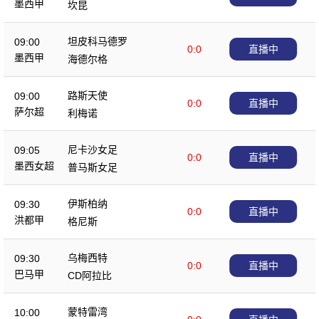
墨西甲
坎昆
坦皮科马德罗
09:00
0:0
直播中
墨西甲
海德尔格
路斯天使
09:00
0:0
直播中
萨尔超
利梅诺
尼卡沙女足
09:05
0:0
直播中
墨西女超
普马斯女足
伊斯柏纳
09:30
0:0
直播中
洪都甲
格尼斯
乌梅西特
09:30
0:0
直播中
巴马甲
CD阿拉比
蒙特雷湾
10:00