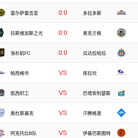
0:0
富尔萨雷吉亚
多拉多斯
0:0
拉斯维加斯之光
奥克兰根
0:0
洛杉矶FC
瓜达拉哈拉
VS
帕西格市
库拉坎
VS
凯西织工
巴塔安利瑟斯
VS
奥杜斯基克
汗腾格里
VS
阿克托比B队
伊基巴斯图特