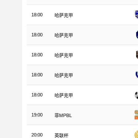
18:00
哈萨克甲
18:00
哈萨克甲
18:00
哈萨克甲
18:00
哈萨克甲
18:00
哈萨克甲
19:00
菲MPBL
20:00
英联杯