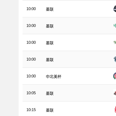
10:00
墨联
10:00
墨联
10:00
墨联
10:00
墨联
10:00
中北美杯
10:05
墨联
10:15
墨联