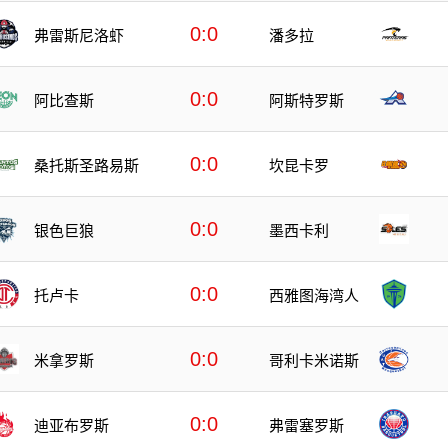
0:0
弗雷斯尼洛虾
潘多拉
0:0
阿比查斯
阿斯特罗斯
0:0
桑托斯圣路易斯
坎昆卡罗
0:0
银色巨狼
墨西卡利
0:0
托卢卡
西雅图海湾人
0:0
米拿罗斯
哥利卡米诺斯
0:0
迪亚布罗斯
弗雷塞罗斯