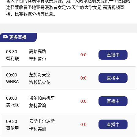
各大平台的优质体育联赛资源，为广大的球迷朋友提供一个便捷的
途径莱收看圣地亚哥漫游者女足VS天主教大学女足 高清视频直
播、比赛数据分析等信息。
更多直播
高路高路
08:30
0:0
直播中
智利联
奎利普尔
芝加哥天空
09:00
0:0
直播中
WNBA
洛杉矶火花
埃尔帕索机车
09:00
0:0
直播中
美冠联
蒙特雷湾
云斯卡尔达斯
09:30
0:0
直播中
哥伦甲
卡利美洲