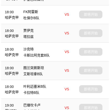
FK阿雷斯
18:00
VS
即将开始
哈萨克甲
杜保尔B队
贾伊克
18:00
VS
即将开始
哈萨克甲
塔拉兹
沙克特
18:00
VS
即将开始
哈萨克甲
卡斯比阿克套B队
图兰突厥斯坦
18:00
VS
即将开始
哈萨克甲
艾斯坦拿B队
叶利迈塞米B队
18:00
VS
即将开始
哈萨克甲
卡拉特B队
巴塘坎卡卢
19:00
VS
即将开始