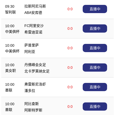
拉斯阿尼马斯
09:30
0:0
直播中
智利联
ABA安库德
FC阿里安沙
10:00
0:0
直播中
中美俱杯
希雷迪亚诺
萨普里萨
10:00
0:0
直播中
中美俱杯
阿利亚
丹佛峰会女足
10:00
0:0
直播中
美女职
北卡罗莱纳女足
弗雷斯尼洛虾
10:00
0:0
直播中
墨联
潘多拉
阿比查斯
10:00
0:0
直播中
墨联
阿斯特罗斯