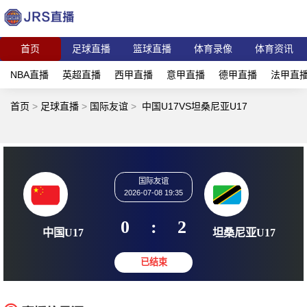
首页
足球直播
篮球直播
体育录像
体育资讯
NBA直播
英超直播
西甲直播
意甲直播
德甲直播
法甲直
首页
>
足球直播
>
国际友谊
>
中国U17VS坦桑尼亚U17
国际友谊
2026-07-08 19:35
0
:
2
中国U17
坦桑尼亚