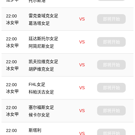
托尔斯港
雷克查域克女足
22:00
VS
即将开始
冰女甲
葛洛塔女足
廷达斯托尔女足
22:00
VS
即将开始
冰女甲
阿简尼斯女足
凯夫拉维克女足
22:00
VS
即将开始
冰女甲
胡萨维克女足
FHL女足
22:00
VS
即将开始
冰女甲
科帕沃古女足
塞尔福斯女足
22:00
VS
即将开始
冰女甲
候卡尔女足
斯塔利
22:00
VS
即将开始