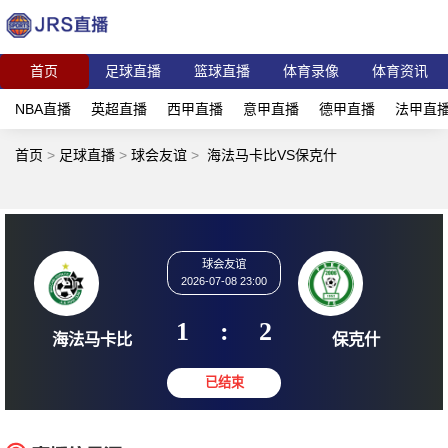
首页
足球直播
篮球直播
体育录像
体育资讯
NBA直播
英超直播
西甲直播
意甲直播
德甲直播
法甲直
首页
>
足球直播
>
球会友谊
>
海法马卡比VS保克什
球会友谊
2026-07-08 23:00
1
:
2
海法马卡比
保克