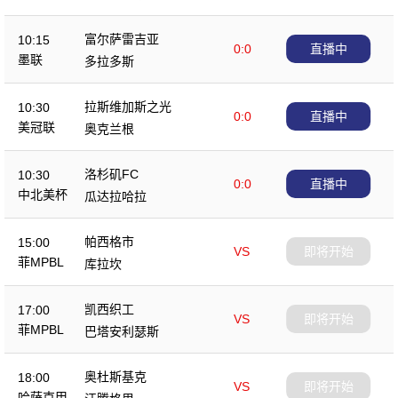
富尔萨雷吉亚
10:15
0:0
直播中
墨联
多拉多斯
拉斯维加斯之光
10:30
0:0
直播中
美冠联
奥克兰根
洛杉矶FC
10:30
0:0
直播中
中北美杯
瓜达拉哈拉
帕西格市
15:00
VS
即将开始
菲MPBL
库拉坎
凯西织工
17:00
VS
即将开始
菲MPBL
巴塔安利瑟斯
奥杜斯基克
18:00
VS
即将开始
哈萨克甲