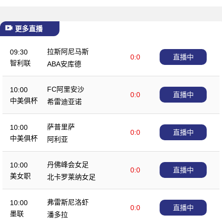
更多直播
拉斯阿尼马斯
09:30
0:0
直播中
智利联
ABA安库德
FC阿里安沙
10:00
0:0
直播中
中美俱杯
希雷迪亚诺
萨普里萨
10:00
0:0
直播中
中美俱杯
阿利亚
丹佛峰会女足
10:00
0:0
直播中
美女职
北卡罗莱纳女足
弗雷斯尼洛虾
10:00
0:0
直播中
墨联
潘多拉