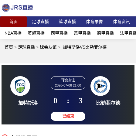
首页
足球直播
篮球直播
体育录像
体育资讯
NBA直播
英超直播
西甲直播
意甲直播
德甲直播
法甲直
首页
>
足球直播
>
球会友谊
>
加特斯洛VS比勒菲尔德
球会友谊
2026-07-08 21:00
0
:
3
加特斯洛
比勒菲