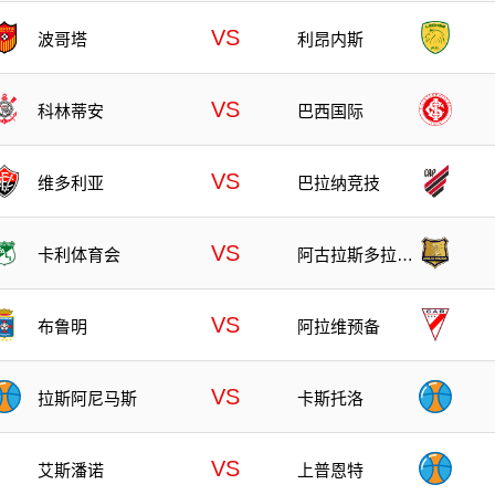
VS
波哥塔
利昂内斯
VS
科林蒂安
巴西国际
VS
维多利亚
巴拉纳竞技
VS
卡利体育会
阿古拉斯多拉达
斯
VS
布鲁明
阿拉维预备
VS
拉斯阿尼马斯
卡斯托洛
VS
艾斯潘诺
上普恩特