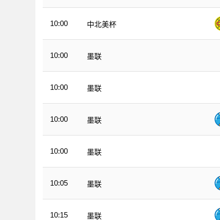
10:00
中北美杯
10:00
墨联
10:00
墨联
10:00
墨联
10:00
墨联
10:05
墨联
10:15
墨联