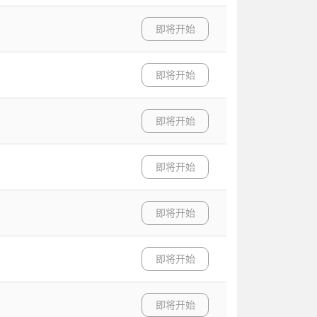
即将开始
即将开始
即将开始
即将开始
即将开始
即将开始
即将开始