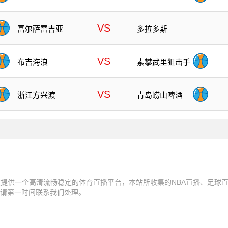
VS
富尔萨雷吉亚
多拉多斯
VS
布吉海浪
素攀武里狙击手
VS
浙江方兴渡
青岛崂山啤酒
朋友提供一个高清流畅稳定的体育直播平台，本站所收集的NBA直播、足球
请第一时间联系我们处理。