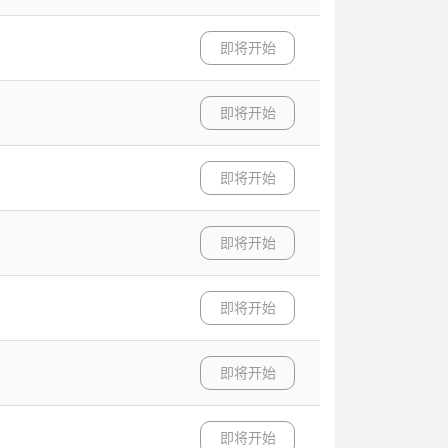
即将开始
即将开始
即将开始
即将开始
即将开始
即将开始
即将开始