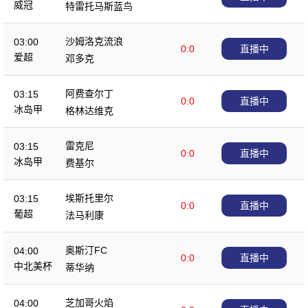
威冠
特雷托马斯蓝鸟
沙姆洛克流浪
03:00
0:0
直播中
爱超
邓多克
阿费查尔丁
03:15
0:0
直播中
冰岛甲
格林达维克
雷克尼
03:15
0:0
直播中
冰岛甲
费基尔
埃斯托里尔
03:15
0:0
直播中
葡超
法马利康
奥斯汀FC
04:00
0:0
直播中
中北美杯
蒂华纳
芝加哥火焰
04:00