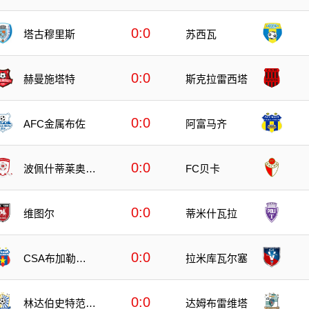
迪纳摩
0:0
塔古穆里斯
苏西瓦
0:0
赫曼施塔特
斯克拉雷西塔
0:0
AFC金属布佐
阿富马齐
0:0
波佩什蒂莱奥代
FC贝卡
尼
0:0
维图尔
蒂米什瓦拉
0:0
CSA布加勒斯
拉米库瓦尔塞
特星
0:0
林达伯史特范斯
达姆布雷维塔