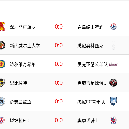
0:0
深圳马可波罗
青岛崂山啤酒
0:0
新南威尔士大学
悉尼奥林匹克
0:0
达尔维奇希尔
麦克亚瑟公羊队
0:0
思比瑞特
黑镇市足球俱乐
部
0:0
萨瑟兰鲨鱼
悉尼FC青年队
0:0
堪培拉FC
奥康诺骑士