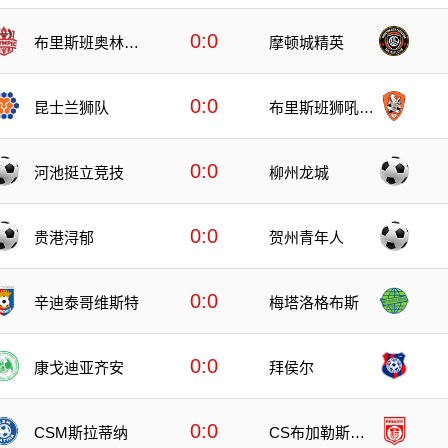
0:0
布里斯班奥林匹
摩顿城精英
克
0:0
昆士兰狮队
布里斯班狮吼青
年队
0:0
柳州龙城
河池挺立竞技
0:0
贺州青年人
贵港浔郁
0:0
辛迪泰哥维斯特
梅塔洛格布斯
0:0
康戈迪亚齐安
拜侯尔
0:0
CSM斯拉蒂纳
CS布加勒斯特