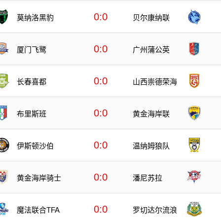
0:0
莫纳洛黑豹
贝尔康纳联
0:0
厦门飞鹭
广州蒲公英
0:0
长春喜都
山西崇德荣海
0:0
布里斯班
黄金海岸联
0:0
伊斯顿沙伯
温纳姆狼队
0:0
黄金海岸骑士
潘尼苏拉
0:0
魔法联合TFA
罗切达尔流浪