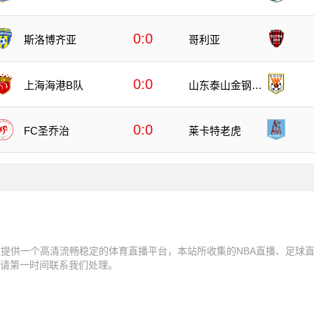
提
0:0
斯洛博齐亚
哥利亚
0:0
上海海港B队
山东泰山金钢山
队
0:0
FC圣乔治
莱卡特老虎
朋友提供一个高清流畅稳定的体育直播平台，本站所收集的NBA直播、足球
请第一时间联系我们处理。