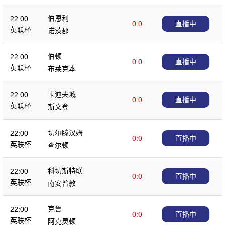
伯恩利
22:00
0:0
直播中
英联杯
诺茨郡
伯顿
22:00
0:0
直播中
英联杯
布莱克本
卡迪夫城
22:00
0:0
直播中
英联杯
斯文登
切尔滕汉姆
22:00
0:0
直播中
英联杯
查尔顿
科切斯特联
22:00
0:0
直播中
英联杯
南安普敦
克鲁
22:00
0:0
直播中
英联杯
阿克灵顿