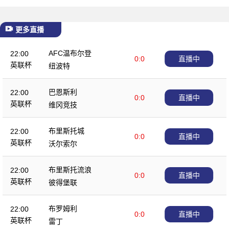
更多直播
AFC温布尔登
22:00
0:0
直播中
英联杯
纽波特
巴恩斯利
22:00
0:0
直播中
英联杯
维冈竞技
布里斯托城
22:00
0:0
直播中
英联杯
沃尔索尔
布里斯托流浪
22:00
0:0
直播中
英联杯
彼得堡联
布罗姆利
22:00
0:0
直播中
英联杯
雷丁