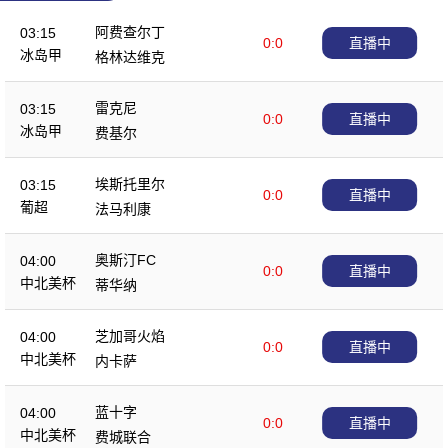
阿费查尔丁
03:15
0:0
直播中
冰岛甲
格林达维克
雷克尼
03:15
0:0
直播中
冰岛甲
费基尔
埃斯托里尔
03:15
0:0
直播中
葡超
法马利康
奥斯汀FC
04:00
0:0
直播中
中北美杯
蒂华纳
芝加哥火焰
04:00
0:0
直播中
中北美杯
内卡萨
蓝十字
04:00
0:0
直播中
中北美杯
费城联合