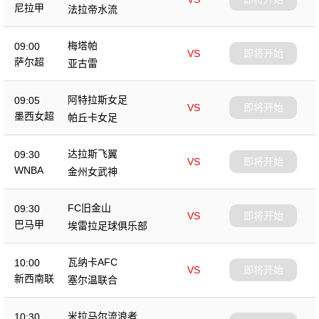
尼拉甲
法拉帝水流
梅塔帕
09:00
VS
即将开始
萨尔超
亚古雷
阿特拉斯女足
09:05
VS
即将开始
墨西女超
帕丘卡女足
达拉斯飞翼
09:30
VS
即将开始
WNBA
金州女武神
FC旧金山
09:30
VS
即将开始
巴马甲
埃雷拉足球俱乐部
瓦纳卡AFC
10:00
VS
即将开始
新西南联
塞尔温联合
米拉马尔流浪者
10:30