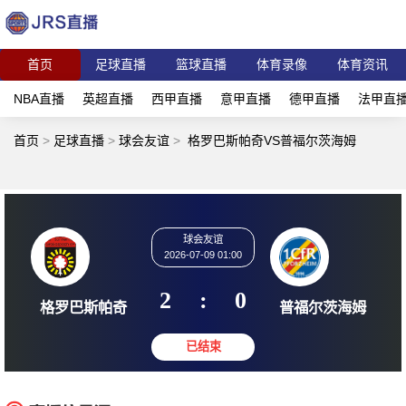
首页
足球直播
篮球直播
体育录像
体育资讯
NBA直播
英超直播
西甲直播
意甲直播
德甲直播
法甲直
首页
>
足球直播
>
球会友谊
>
格罗巴斯帕奇VS普福尔茨海姆
球会友谊
2026-07-09 01:00
2
:
0
格罗巴斯帕奇
普福尔