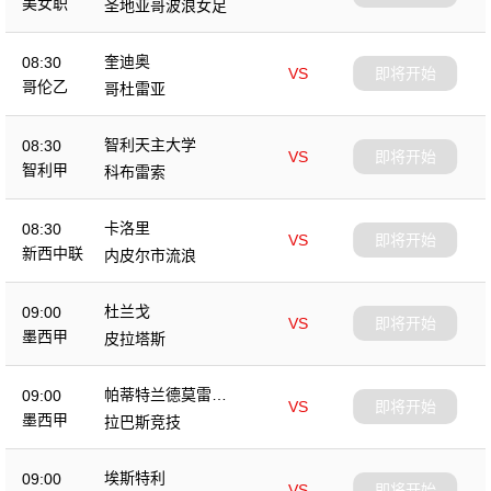
美女职
圣地亚哥波浪女足
奎迪奥
08:30
VS
即将开始
哥伦乙
哥杜雷亚
智利天主大学
08:30
VS
即将开始
智利甲
科布雷索
卡洛里
08:30
VS
即将开始
新西中联
内皮尔市流浪
杜兰戈
09:00
VS
即将开始
墨西甲
皮拉塔斯
帕蒂特兰德莫雷洛
09:00
VS
即将开始
斯
墨西甲
拉巴斯竞技
埃斯特利
09:00
VS
即将开始