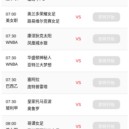
奥兰多荣耀女足
07:00
VS
即将开始
美女职
路易维尔竞赛女足
康涅狄克太阳
07:30
VS
即将开始
WNBA
凤凰城水银
华盛顿神秘人
07:30
VS
即将开始
WNBA
亚特兰大梦想
塞阿拉
07:30
VS
即将开始
巴西乙
庞特普雷塔
皇家托马亚波
07:30
VS
即将开始
玻利甲
奥鲁罗
哥谭女足
08:00
VS
即将开始