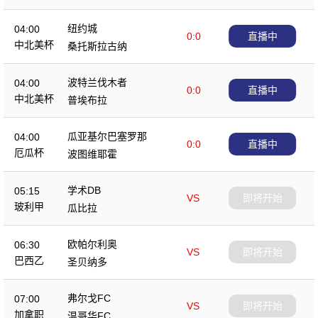
纽约城
04:00
0:0
直播中
中北美杯
桑托斯拉古纳
波特兰伐木者
04:00
0:0
直播中
中北美杯
普埃布拉
瓜亚基尔巴塞罗那
04:00
0:0
直播中
厄瓜杯
波图维耶霍
学术DB
05:15
VS
即将开始
玻利甲
瓜比拉
欧帕尔利奥
06:30
VS
即将开始
巴西乙
圣贝纳多
弗尔戈FC
07:00
VS
即将开始
加拿职
温哥华FC