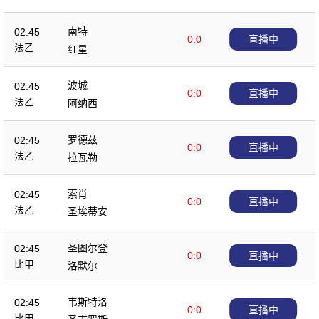
南特
02:45
0:0
直播中
法乙
红星
波城
02:45
0:0
直播中
法乙
阿纳西
罗德兹
02:45
0:0
直播中
法乙
拉瓦勒
索肖
02:45
0:0
直播中
法乙
圣埃蒂安
圣图尔登
02:45
0:0
直播中
比甲
洛默尔
韦斯特洛
02:45
0:0
直播中
比甲