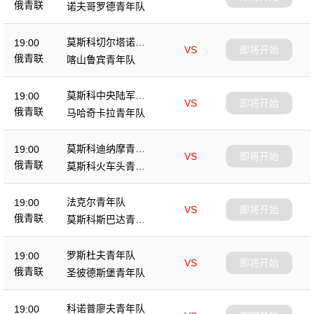
队
俄青联
诺夫哥罗德青年队
莫斯科切尔塔诺沃
19:00
VS
即将开始
青年队
俄青联
喀山鲁宾青年队
莫斯科中央陆军青
19:00
VS
即将开始
年队
俄青联
马哈奇卡拉青年队
莫斯科迪纳摩青年
19:00
VS
即将开始
队
俄青联
莫斯科火车头青年
队
法克尔青年队
19:00
VS
即将开始
俄青联
莫斯科斯巴达青年
队
罗斯杜夫青年队
19:00
VS
即将开始
俄青联
圣彼德斯堡青年队
科诺普廖夫青年队
19:00