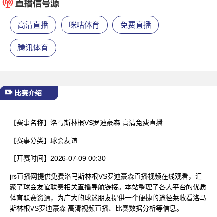
已结束
高清直播
咪咕体育
免费直播
腾讯体育
比赛介绍
【赛事名称】
洛马斯林根VS罗迪豪森 高清免费直播
【赛事分类】
球会友谊
【开赛时间】
2026-07-09 00:30
jrs直播网提供免费洛马斯林根VS罗迪豪森直播视频在线观看，汇
聚了球会友谊联赛相关直播导航链接。本站整理了各大平台的优质
体育联赛资源，为广大的球迷朋友提供一个便捷的途径莱收看洛马
斯林根VS罗迪豪森 高清视频直播、比赛数据分析等信息。