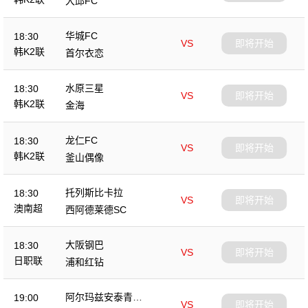
大邱FC
华城FC
18:30
VS
即将开始
韩K2联
首尔衣恋
水原三星
18:30
VS
即将开始
韩K2联
金海
龙仁FC
18:30
VS
即将开始
韩K2联
釜山偶像
托列斯比卡拉
18:30
VS
即将开始
澳南超
西阿德莱德SC
大阪钢巴
18:30
VS
即将开始
日职联
浦和红钻
阿尔玛兹安泰青年
19:00
VS
即将开始