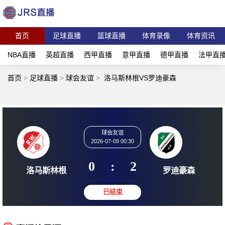
首页
足球直播
篮球直播
体育录像
体育资讯
NBA直播
英超直播
西甲直播
意甲直播
德甲直播
法甲直
首页
>
足球直播
>
球会友谊
>
洛马斯林根VS罗迪豪森
球会友谊
2026-07-09 00:30
0
:
2
洛马斯林根
罗迪