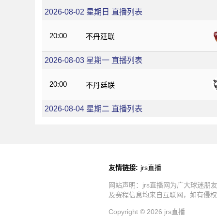
2026-08-02 星期日 直播列表
20:00
不丹廷联
2026-08-03 星期一 直播列表
20:00
不丹廷联
2026-08-04 星期二 直播列表
友情链接:
jrs直播
网站声明：jrs直播网为广大球迷
及赛程信息均来自互联网，如有侵权
Copyright © 2026 jrs直播