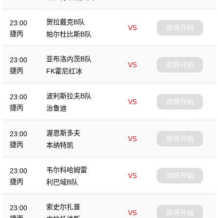
贺拉戴克B队
23:00
VS
即将开始
捷丙
帕尔杜比斯B队
亚布洛内茨B队
23:00
VS
即将开始
捷丙
FK霍尼红冰
波利斯拉夫B队
23:00
VS
即将开始
捷丙
治鲁迪
渥恩斯多夫
23:00
VS
即将开始
捷丙
本纳特凯
韦尔科哈姆雷
23:00
VS
即将开始
捷丙
利巴域B队
索史尔扎普
23:00
VS
即将开始