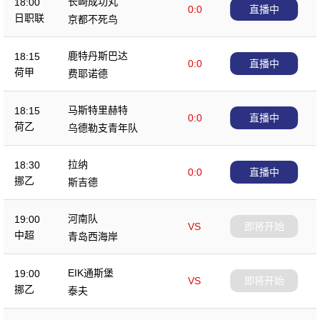
长崎成功丸
18:00
0:0
直播中
日职联
京都不死鸟
鹿特丹斯巴达
18:15
0:0
直播中
荷甲
费耶诺德
马斯特里赫特
18:15
0:0
直播中
荷乙
乌德勒支青年队
拉纳
18:30
0:0
直播中
挪乙
斯吉德
河南队
19:00
VS
即将开始
中超
青岛西海岸
EIK通斯堡
19:00
VS
即将开始
挪乙
泰夫