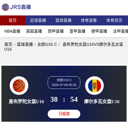
首页
足球直播
篮球直播
体育录像
体育资讯
NBA直播
英超直播
西甲直播
意甲直播
德甲直播
法甲直
首页
>
篮球直播
>
女欧U16 C
>
直布罗陀女篮U16VS摩尔多瓦女篮
U16
女欧U16 C
2026-07-09 00:30
38
:
54
直布罗陀女篮U16
摩尔多瓦女