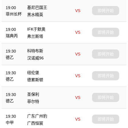
基尼巴国王
19:00
VS
即将开始
菲州长杯
黑水精英
IFK于默奥
19:00
VS
即将开始
瑞典丙
弗兰斯塔
科特布斯
19:30
VS
即将开始
德乙
汉诺威96
纽伦堡
19:30
VS
即将开始
德乙
德累斯顿
圣保利
19:30
VS
即将开始
德乙
菲尔特
广东广州豹
19:30
VS
即将开始
中甲
广西恒宸