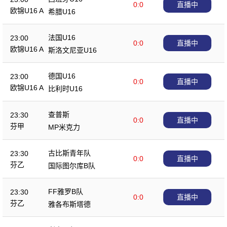
0:0
直播中
欧锦U16 A
希腊U16
法国U16
23:00
0:0
直播中
欧锦U16 A
斯洛文尼亚U16
德国U16
23:00
0:0
直播中
欧锦U16 A
比利时U16
查普斯
23:30
0:0
直播中
芬甲
MP米克力
古比斯青年队
23:30
0:0
直播中
芬乙
国际图尔库B队
FF雅罗B队
23:30
0:0
直播中
芬乙
雅各布斯塔德