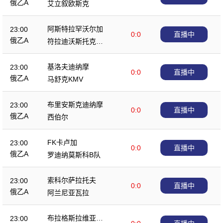
队
俄乙A
艾立叙欧斯克
阿斯特拉罕沃尔加
23:00
0:0
直播中
俄乙A
符拉迪沃斯托克迪
那摩
基洛夫迪纳摩
23:00
0:0
直播中
俄乙A
马舒克KMV
布里安斯克迪纳摩
23:00
0:0
直播中
俄乙A
西伯尔
FK卡卢加
23:00
0:0
直播中
俄乙A
罗迪纳莫斯科B队
索科尔萨拉托夫
23:00
0:0
直播中
俄乙A
阿兰尼亚瓦拉
布拉格斯拉维亚B
23:00