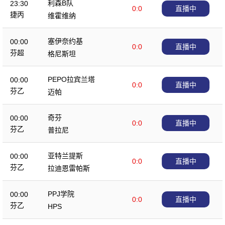
利森B队
23:30
0:0
直播中
捷丙
维霍维纳
塞伊奈约基
00:00
0:0
直播中
芬超
格尼斯坦
PEPO拉宾兰塔
00:00
0:0
直播中
芬乙
迈帕
奇芬
00:00
0:0
直播中
芬乙
普拉尼
亚特兰提斯
00:00
0:0
直播中
芬乙
拉迪恩雷帕斯
PPJ学院
00:00
0:0
直播中
芬乙
HPS