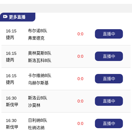
更多直播
布尔诺B队
16:15
0:0
直播中
捷丙
弗里德克
奥林莫斯B队
16:15
0:0
直播中
捷丙
斯洛瓦科B队
卡尔维纳B队
16:15
0:0
直播中
捷丙
乌赫尔斯基
斯洛云B队
16:30
0:0
直播中
斯伐甲
沙莫林
日利纳B队
16:30
0:0
直播中
斯伐甲
杜纳达纳