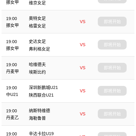
挪女甲
维京女足
奥特女足
19:00
VS
即将开始
挪女甲
格雷女足
史达女足
19:00
VS
即将开始
挪女甲
弗利格女足
哈维德夫
19:00
VS
即将开始
丹麦甲
埃斯比约
深圳新鹏城U21
19:00
VS
即将开始
中U21
陕西联合U21
纳斯特维德
19:00
VS
即将开始
丹麦乙
海勒鲁普
辛达卡拉U19
19:00