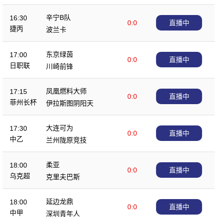
辛宁B队
16:30
0:0
直播中
捷丙
波兰卡
东京绿茵
17:00
0:0
直播中
日职联
川崎前锋
凤凰燃料大师
17:15
0:0
直播中
菲州长杯
伊拉斯图阴阳天
大连可为
17:30
0:0
直播中
中乙
兰州陇原竞技
柔亚
18:00
0:0
直播中
乌克超
克里夫巴斯
延边龙鼎
18:00
0:0
直播中
中甲
深圳青年人