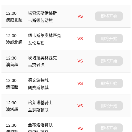
埃奇沃斯伊格斯
12:00
VS
即将开始
澳威北超
韦斯顿劳动熊
纽卡斯尔奥林匹克
12:00
VS
即将开始
澳威北超
瓦伦蒂勒
坎培拉奥林匹克
12:30
VS
即将开始
澳首超
古玛老虎
德文波特城
12:30
VS
即将开始
澳塔超
朗赛斯顿城
格莱诺基骑士
12:30
VS
即将开始
澳塔超
兰瑟斯顿联
金布洛治狮队
12:30
VS
即将开始
澳塔超