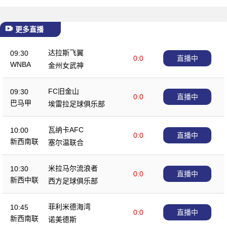
更多直播
达拉斯飞翼
09:30
0:0
直播中
WNBA
金州女武神
FC旧金山
09:30
0:0
直播中
巴马甲
埃雷拉足球俱乐部
瓦纳卡AFC
10:00
0:0
直播中
新西南联
塞尔温联合
米拉马尔流浪者
10:30
0:0
直播中
新西中联
西方足球俱乐部
菲利米德海湾
10:45
0:0
直播中
新西南联
诺美德斯