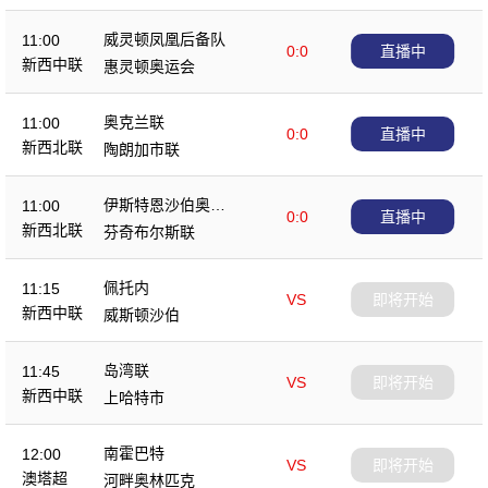
威灵顿凤凰后备队
11:00
0:0
直播中
新西中联
惠灵顿奥运会
奥克兰联
11:00
0:0
直播中
新西北联
陶朗加市联
伊斯特恩沙伯奥克
11:00
0:0
直播中
兰
新西北联
芬奇布尔斯联
佩托内
11:15
VS
即将开始
新西中联
威斯顿沙伯
岛湾联
11:45
VS
即将开始
新西中联
上哈特市
南霍巴特
12:00
VS
即将开始
澳塔超
河畔奥林匹克