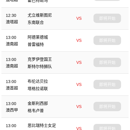
霍巴特斑马
尤立维斯图尼
12:30
VS
即将开始
澳塔超
东南联合
阿德莱德城
13:00
VS
即将开始
澳南超
普雷福特
克罗伊登国王
13:00
VS
即将开始
澳南超
斯特尔特狮队
布伦达贝拉
13:00
VS
即将开始
澳首超
塔格拉诺联
金斯利西部
13:00
VS
即将开始
澳西甲
格韦卢普
思比瑞特士女足
13:00
VS
即将开始