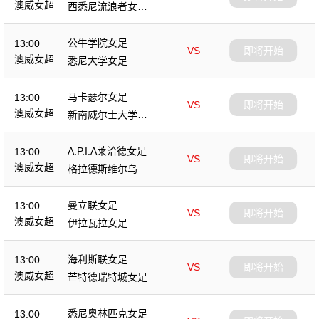
澳威女超
西悉尼流浪者女足
B队
公牛学院女足
13:00
VS
即将开始
澳威女超
悉尼大学女足
马卡瑟尔女足
13:00
VS
即将开始
澳威女超
新南威尔士大学女
足
A.P.I.A莱洽德女足
13:00
VS
即将开始
澳威女超
格拉德斯维尔乌鸦
女足
曼立联女足
13:00
VS
即将开始
澳威女超
伊拉瓦拉女足
海利斯联女足
13:00
VS
即将开始
澳威女超
芒特德瑞特城女足
悉尼奥林匹克女足
13:00