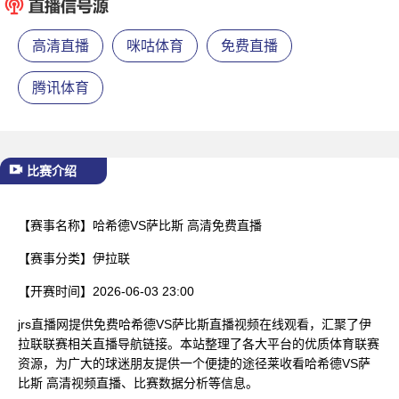
已结束
高清直播
咪咕体育
免费直播
腾讯体育
比赛介绍
【赛事名称】
哈希德VS萨比斯 高清免费直播
【赛事分类】
伊拉联
【开赛时间】
2026-06-03 23:00
jrs直播网提供免费哈希德VS萨比斯直播视频在线观看，汇聚了伊
拉联联赛相关直播导航链接。本站整理了各大平台的优质体育联赛
资源，为广大的球迷朋友提供一个便捷的途径莱收看哈希德VS萨
比斯 高清视频直播、比赛数据分析等信息。