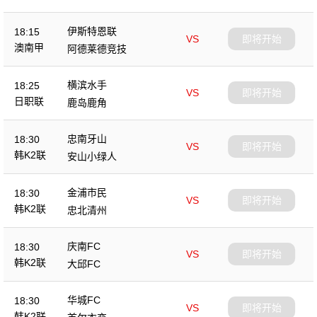
伊斯特恩联
18:15
VS
即将开始
澳南甲
阿德莱德竞技
横滨水手
18:25
VS
即将开始
日职联
鹿岛鹿角
忠南牙山
18:30
VS
即将开始
韩K2联
安山小绿人
金浦市民
18:30
VS
即将开始
韩K2联
忠北清州
庆南FC
18:30
VS
即将开始
韩K2联
大邱FC
华城FC
18:30
VS
即将开始
韩K2联